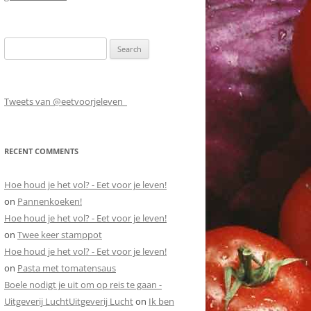
Search
for:
Tweets van @eetvoorjeleven_
RECENT COMMENTS
Hoe houd je het vol? - Eet voor je leven!
on
Pannenkoeken!
Hoe houd je het vol? - Eet voor je leven!
on
Twee keer stamppot
Hoe houd je het vol? - Eet voor je leven!
on
Pasta met tomatensaus
Boele nodigt je uit om op reis te gaan -
Uitgeverij LuchtUitgeverij Lucht
on
Ik ben