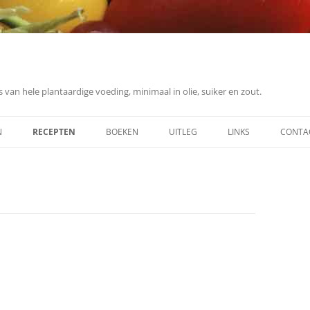
 van hele plantaardige voeding, minimaal in olie, suiker en zout.
N
RECEPTEN
BOEKEN
UITLEG
LINKS
CONTA
ONTBIJT
ING
LUNCH
DINER
DESSERT
SOEP
OVERIG (SAUZEN, ETC.)