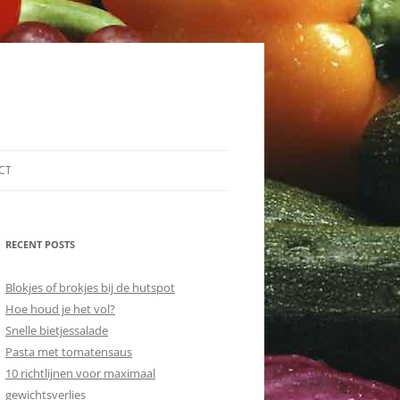
CT
RECENT POSTS
Blokjes of brokjes bij de hutspot
Hoe houd je het vol?
Snelle bietjessalade
Pasta met tomatensaus
10 richtlijnen voor maximaal
gewichtsverlies