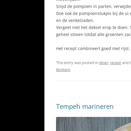
Snijd de pompoen in parten, verwijder
Doe ook de pompoenstukjes bij de ui 
en de venkelzaden.
Vergeet niet het deksel erop te doen.
geheel stoven totdat alle groenten zac
Het recept combineert goed met rijst. 
This entry was posted in
diner
,
recept
and 
Borkent
.
Tempeh marineren