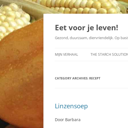
Skip
to
content
Eet voor je leven!
Gezond, duurzaam, diervriendelijk. Op basis
MIJN VERHAAL
THE STARCH SOLUTIO
2014
FACEBOOK-GROEP
CATEGORY ARCHIVES:
2013
RECEPT
NEDERLANDSE VERTAL
Linzensoep
Door Barbara