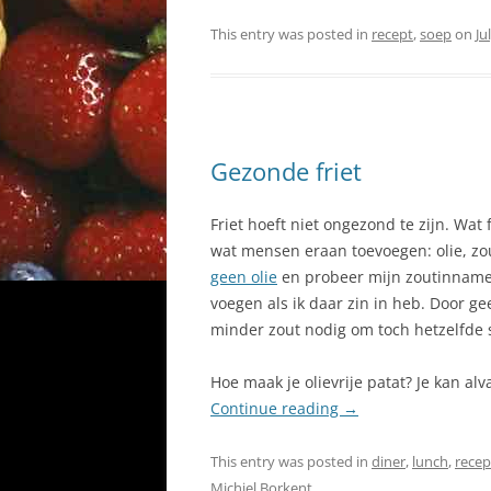
This entry was posted in
recept
,
soep
on
Ju
Gezonde friet
Friet hoeft niet ongezond te zijn. Wat
wat mensen eraan toevoegen: olie, zou
geen olie
en probeer mijn zoutinname t
voegen als ik daar zin in heb. Door ge
minder zout nodig om toch hetzelfde 
Hoe maak je olievrije patat? Je kan a
Continue reading
→
This entry was posted in
diner
,
lunch
,
recep
Michiel Borkent
.