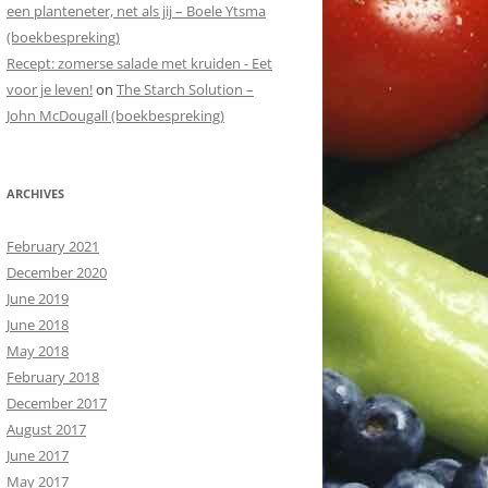
een planteneter, net als jij – Boele Ytsma
(boekbespreking)
Recept: zomerse salade met kruiden - Eet
voor je leven!
on
The Starch Solution –
John McDougall (boekbespreking)
ARCHIVES
February 2021
December 2020
June 2019
June 2018
May 2018
February 2018
December 2017
August 2017
June 2017
May 2017