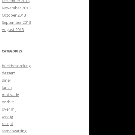
December 2013
November 2013
October 2013
September 2013
August 2013
CATEGORIES
boekbespreking
dessert
diner
lunch
motivatie
ontbijt
over mij
overig
recept
samenvatting