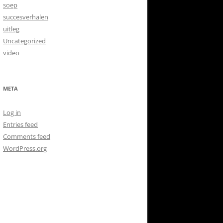
soep
succesverhalen
uitleg
Uncategorized
video
META
Log in
Entries feed
Comments feed
WordPress.org