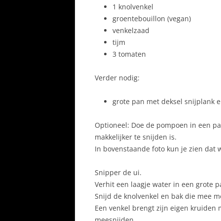
1 knolvenkel
groentebouillon (vegan)
venkelzaad
tijm
3 tomaten
Verder nodig:
grote pan met deksel snijplank 
Optioneel: Doe de pompoen in een pan
makkelijker te snijden is.
In bovenstaande foto kun je zien dat
Snipper de ui.
Verhit een laagje water in een grote p
Snijd de knolvenkel en bak die mee me
Een venkel brengt zijn eigen kruiden 
meesnijden.