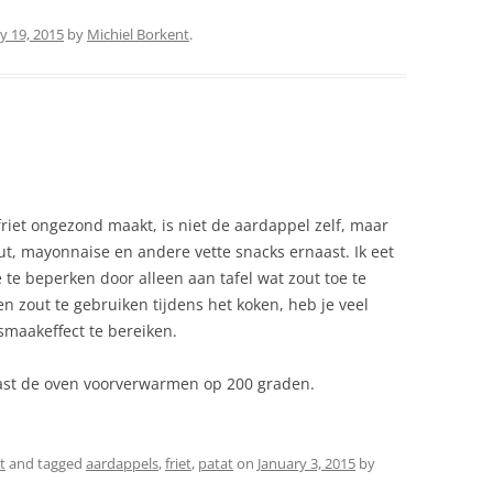
ly 19, 2015
by
Michiel Borkent
.
 friet ongezond maakt, is niet de aardappel zelf, maar
t, mayonnaise en andere vette snacks ernaast. Ik eet
e beperken door alleen aan tafel wat zout toe te
en zout te gebruiken tijdens het koken, heb je veel
smaakeffect te bereiken.
lvast de oven voorverwarmen op 200 graden.
t
and tagged
aardappels
,
friet
,
patat
on
January 3, 2015
by