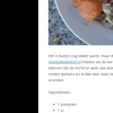
Het is buiten nog lekker warm, maar 
Voedselkollektief.nl
hebben we de eers
tekenen dat de herfst er weer aan ko
vinden Barbara en ik elke keer weer le
vrienden.
Ingrediënten:
1 pompoen
1 ui