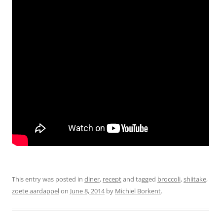
This entry was posted in
diner
,
recept
and tagged
broccoli
,
shiitake
,
zoete aardappel
on
June 8, 2014
by
Michiel Borkent
.