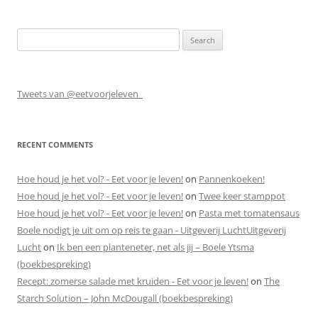
Search
for:
Tweets van @eetvoorjeleven_
RECENT COMMENTS
Hoe houd je het vol? - Eet voor je leven!
on
Pannenkoeken!
Hoe houd je het vol? - Eet voor je leven!
on
Twee keer stamppot
Hoe houd je het vol? - Eet voor je leven!
on
Pasta met tomatensaus
Boele nodigt je uit om op reis te gaan - Uitgeverij LuchtUitgeverij
Lucht
on
Ik ben een planteneter, net als jij – Boele Ytsma
(boekbespreking)
Recept: zomerse salade met kruiden - Eet voor je leven!
on
The
Starch Solution – John McDougall (boekbespreking)