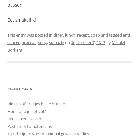
bessen.
Eet smakelijk!
This entry was posted in
diner
,
lunch
,
recept
,
soep
and tagged
anti
cancer
,
broccoli
,
soep
,
spinazie
on
September 7, 2013
by
Michiel
Borkent
.
RECENT POSTS
Blokjes of brokjes bij de hutspot
Hoe houd je het vol?
Snelle bietjessalade
Pasta met tomatensaus
10 richtlijnen voor maximaal gewichtsverlies