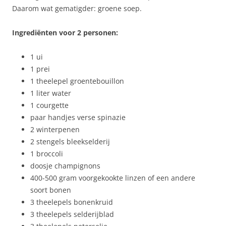
Daarom wat gematigder: groene soep.
Ingrediënten voor 2 personen:
1 ui
1 prei
1 theelepel groentebouillon
1 liter water
1 courgette
paar handjes verse spinazie
2 winterpenen
2 stengels bleekselderij
1 broccoli
doosje champignons
400-500 gram voorgekookte linzen of een andere
soort bonen
3 theelepels bonenkruid
3 theelepels selderijblad