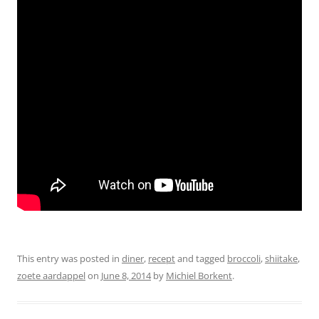
This entry was posted in
diner
,
recept
and tagged
broccoli
,
shiitake
,
zoete aardappel
on
June 8, 2014
by
Michiel Borkent
.