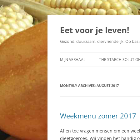
Skip
to
content
Eet voor je leven!
Gezond, duurzaam, diervriendelijk. Op basis
MIJN VERHAAL
THE STARCH SOLUTIO
2014
FACEBOOK-GROEP
MONTHLY ARCHIVES:
2013
AUGUST 2017
NEDERLANDSE VERTAL
Weekmenu zomer 2017
Af en toe vragen mensen om een week
dieetgoeroes. Wij vinden het handig