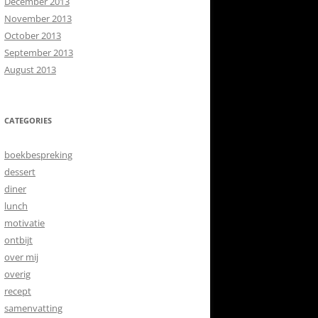
December 2013
November 2013
October 2013
September 2013
August 2013
CATEGORIES
boekbespreking
dessert
diner
lunch
motivatie
ontbijt
over mij
overig
recept
samenvatting