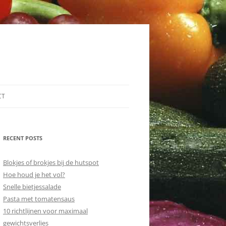
CT
RECENT POSTS
Blokjes of brokjes bij de hutspot
Hoe houd je het vol?
Snelle bietjessalade
Pasta met tomatensaus
10 richtlijnen voor maximaal
gewichtsverlies