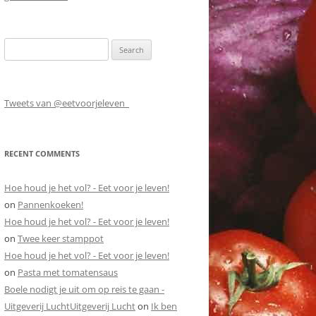
Search
for:
Tweets van @eetvoorjeleven_
RECENT COMMENTS
Hoe houd je het vol? - Eet voor je leven!
on
Pannenkoeken!
Hoe houd je het vol? - Eet voor je leven!
on
Twee keer stamppot
Hoe houd je het vol? - Eet voor je leven!
on
Pasta met tomatensaus
Boele nodigt je uit om op reis te gaan -
Uitgeverij LuchtUitgeverij Lucht
on
Ik ben