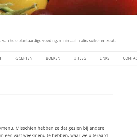
 van hele plantaardige voeding, minimaal in olie, suiker en zout.
N
RECEPTEN
BOEKEN
UITLEG
LINKS
CONTA
ONTBIJT
ING
LUNCH
DINER
DESSERT
SOEP
menu. Misschien hebben ze dat gezien bij andere
OVERIG (SAUZEN, ETC.)
 om een vast weekmenu te hebben, waar we uiteraard