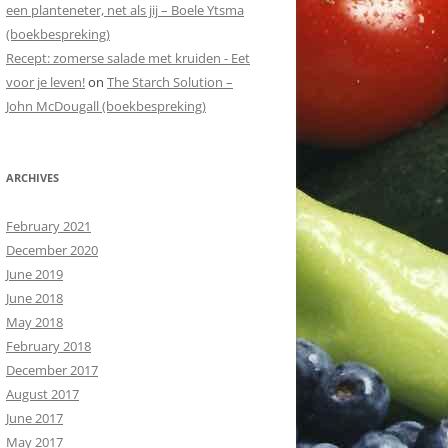
een planteneter, net als jij – Boele Ytsma
(boekbespreking)
Recept: zomerse salade met kruiden - Eet
voor je leven!
on
The Starch Solution –
John McDougall (boekbespreking)
ARCHIVES
February 2021
December 2020
June 2019
June 2018
May 2018
February 2018
December 2017
August 2017
June 2017
May 2017