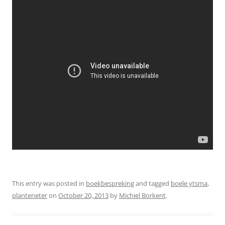
This entry was posted in
boekbespreking
and tagged
boele ytsma
,
planteneter
on
October 20, 2013
by
Michiel Borkent
.