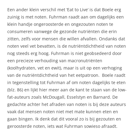
Een ander klein verschil met ‘Eat to Live’ is dat Boele erg
zuinig is met noten. Fuhrman raadt aan om dagelijks een
klein handje ongeroosterde en ongezouten noten te
consumeren vanwege de gezonde nutriënten die erin
zitten, zelfs voor mensen die willen afvallen. Ondanks dat
noten veel vet bevatten, is de nutriëntdichtheid van noten
nog steeds erg hoog. Fuhrman is niet geobsedeerd door
een precieze verhouding van macronutriënten
(koolhydraten, vet en ewit), maar is uit op een verhoging
van de nutriëntdichtheid van het eetpatroon. Boele raadt
in tegenstelling tot Fuhrman af om noten dagelijks te eten
(blz. 86) en lijkt hier meer aan de kant te staan van de low-
fat-auteurs zoals McDougall, Esselstyn en Barnard. De
gedachte achter het afraden van noten is bij deze auteurs
vaak dat mensen noten niet met mate kunnen eten en
gaan bingen. Ik denk dat dit vooral zo is bij gezouten en
geroosterde noten, iets wat Fuhrman sowieso afraadt.