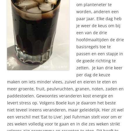
om planteneter te
worden, anderen een
paar jaar. Elke dag heb
je weer de keus om bij
een van de drie
hoofdmaaltijden de drie
basisregels toe te
passen en een stapje in
de goede richting te
zetten. Je kan drie keer
per dag de keuze
maken om iets minder vlees, zuivel en eieren te eten en
meer groente, fruit, peulvruchten, granen, noten, zaden en
paddestoelen. Gewoontes veranderen kost energie en
levert stress op. Volgens Boele kun je daarom het beste
niet teveel ineens veranderen, maar geleidelijk. Hier zit wel
een verschil met ‘Eat to Live’. Joel Fuhrman stelt voor om er
zes weken volledig voor te gaan en in die zes weken strikt
volgens zijn programma en recepten te eten. Dit heeft te