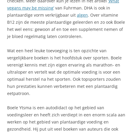
checken. Meer daarover kun je lezen in het artikel
‘What
vegans may be missing’
van Fuhrman. DHA is ook in
plantaardige vorm verkrijgbaar uit
algen
. Over vitamine
B12 zijn de meeste plantaardige geleerden en zo ook Boele
het wel eens: gewoon af en toe een supplement nemen of
je bloed regelmatig laten controleren.
Wat een heel leuke toevoeging is ten opzichte van
vergelijkbare boeken is het hoofdstuk over sporten. Boele
verenigt kennis met zijn eigen ervaring als marathon- en
ultraloper en vertelt wat de optimale voeding is voor een
optimaal herstel na het sporten. Ook topsporters zouden
hun prestaties kunnen verbeteren met een plantaardig
eetpatroon.
Boele Ytsma is een autodidact op het gebied van
voedingsleer en heeft zich verdiept in een enorm scala aan
werken op het gebied van plantaardige voeding en
gezondheid. Hij put uit veel boeken van auteurs die ook