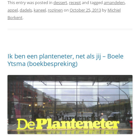
This entry was posted in
dessert
,
recept
and tagged
amandelen
,
appel
,
dadels
,
kaneel
,
rozijnen
on
October 25, 2013
by
Michiel
Borkent
.
Ik ben een planteneter, net als jij – Boele
Ytsma (boekbespreking)