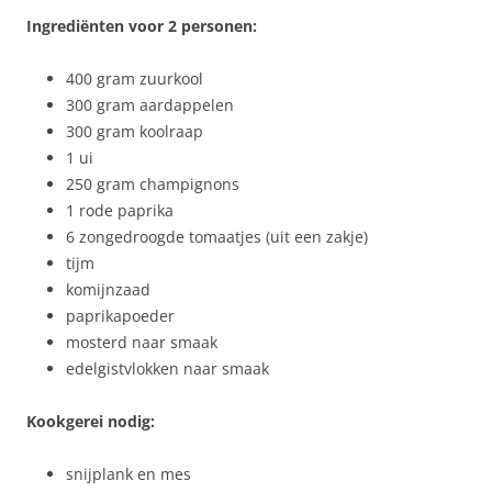
Ingrediënten voor 2 personen:
400 gram zuurkool
300 gram aardappelen
300 gram koolraap
1 ui
250 gram champignons
1 rode paprika
6 zongedroogde tomaatjes (uit een zakje)
tijm
komijnzaad
paprikapoeder
mosterd naar smaak
edelgistvlokken naar smaak
Kookgerei nodig:
snijplank en mes