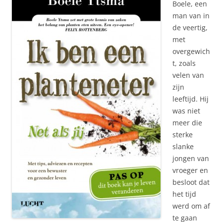
Boele, een
man van in
de veertig,
met
overgewich
t, zoals
velen van
zijn
leeftijd. Hij
was niet
meer die
sterke
slanke
jongen van
vroeger en
besloot dat
het tijd
werd om af
te gaan