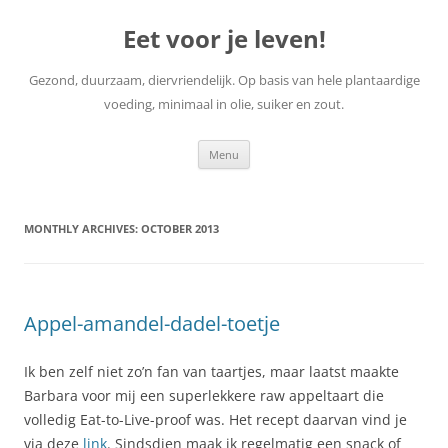
Skip
to
Eet voor je leven!
content
Gezond, duurzaam, diervriendelijk. Op basis van hele plantaardige
voeding, minimaal in olie, suiker en zout.
Menu
MONTHLY ARCHIVES:
OCTOBER 2013
Appel-amandel-dadel-toetje
Ik ben zelf niet zo’n fan van taartjes, maar laatst maakte
Barbara voor mij een superlekkere raw appeltaart die
volledig Eat-to-Live-proof was. Het recept daarvan vind je
via deze
link
. Sindsdien maak ik regelmatig een snack of