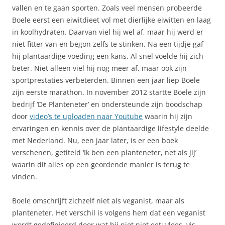
vallen en te gaan sporten. Zoals veel mensen probeerde
Boele eerst een eiwitdieet vol met dierlijke eiwitten en laag
in koolhydraten. Daarvan viel hij wel af, maar hij werd er
niet fitter van en begon zelfs te stinken. Na een tijdje gaf
hij plantaardige voeding een kans. Al snel voelde hij zich
beter. Niet alleen viel hij nog meer af, maar ook zijn
sportprestaties verbeterden. Binnen een jaar liep Boele
zijn eerste marathon. In november 2012 startte Boele zijn
bedrijf ‘De Planteneter’ en ondersteunde zijn boodschap
door
video’s te uploaden naar Youtube
waarin hij zijn
ervaringen en kennis over de plantaardige lifestyle deelde
met Nederland. Nu, een jaar later, is er een boek
verschenen, getiteld ‘Ik ben een planteneter, net als jij’
waarin dit alles op een geordende manier is terug te
vinden.
Boele omschrijft zichzelf niet als veganist, maar als
planteneter. Het verschil is volgens hem dat een veganist
wordt gedefinieerd door wat hij niet
niet eet: vlees, vis,