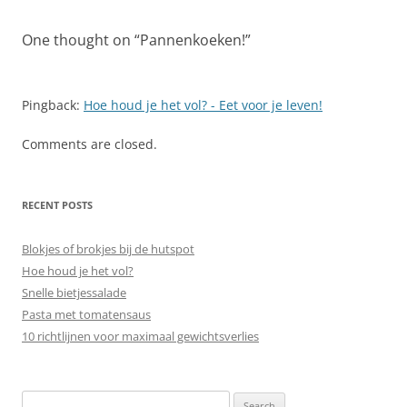
One thought on “
Pannenkoeken!
”
Pingback:
Hoe houd je het vol? - Eet voor je leven!
Comments are closed.
RECENT POSTS
Blokjes of brokjes bij de hutspot
Hoe houd je het vol?
Snelle bietjessalade
Pasta met tomatensaus
10 richtlijnen voor maximaal gewichtsverlies
Search