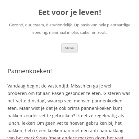
Skip
to
Eet voor je leven!
content
Gezond, duurzaam, diervriendelijk. Op basis van hele plantaardige
voeding, minimaal in olie, suiker en zout.
Menu
Pannenkoeken!
Vandaag begint de vastentijd. Misschien ga je wel
proberen om tot aan Pasen gezonder te eten. Gisteren was
het ‘vette dinsdag’, waarop veel mensen pannenkoeken
eten. Maar wist je dat je ook prima pannenkoeken kunt
bakken zonder vet te gebruiken? Ik eet ze regelmatig als
lunch, lekker! Om geen vet te hoeven gebruiken bij het
bakken, heb ik een koekenpan met een anti-aanbaklaag
van het merk Sysas (maar andere merken doen het vast