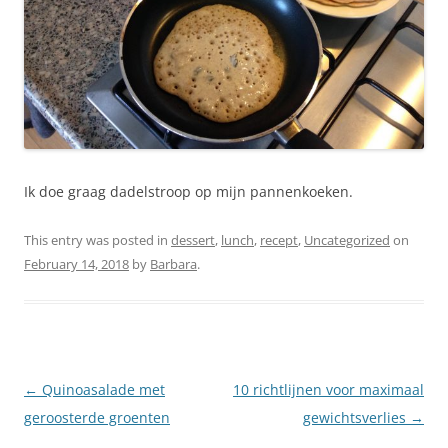
Ik doe graag dadelstroop op mijn pannenkoeken.
This entry was posted in
dessert
,
lunch
,
recept
,
Uncategorized
on
February 14, 2018
by
Barbara
.
Post
←
Quinoasalade met
10 richtlijnen voor maximaal
navigation
geroosterde groenten
gewichtsverlies
→