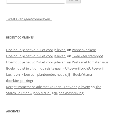
for:
Tweets van @eetvoorjeleven_
RECENT COMMENTS
Hoe houd je het vol? - Eet voor je leven!
on
Pannenkoeken!
Hoe houd je het vol? - Eet voor je leven!
on
Twee keer stamppot
Hoe houd je het vol? - Eet voor je leven!
on
Pasta met tomatensaus
Boele nodigt je uit om op reis te gaan - Uitgeverij LuchtUitgeverij
Lucht
on
Ik ben een planteneter, net als jij – Boele Ytsma
(boekbespreking)
Recept: zomerse salade met kruiden - Eet voor je leven!
on
The
Starch Solution – John McDougall (boekbespreking)
ARCHIVES