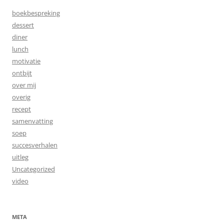
boekbespreking
dessert
diner
lunch
motivatie
ontbijt
over mij
overig
recept
samenvatting
soep
succesverhalen
uitleg
Uncategorized
video
META