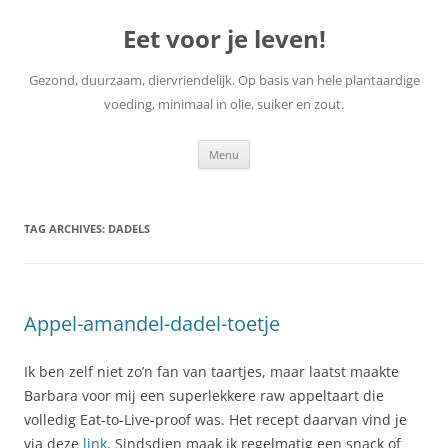
Skip
to
Eet voor je leven!
content
Gezond, duurzaam, diervriendelijk. Op basis van hele plantaardige
voeding, minimaal in olie, suiker en zout.
Menu
TAG ARCHIVES:
DADELS
Appel-amandel-dadel-toetje
Ik ben zelf niet zo’n fan van taartjes, maar laatst maakte
Barbara voor mij een superlekkere raw appeltaart die
volledig Eat-to-Live-proof was. Het recept daarvan vind je
via deze
link
. Sindsdien maak ik regelmatig een snack of