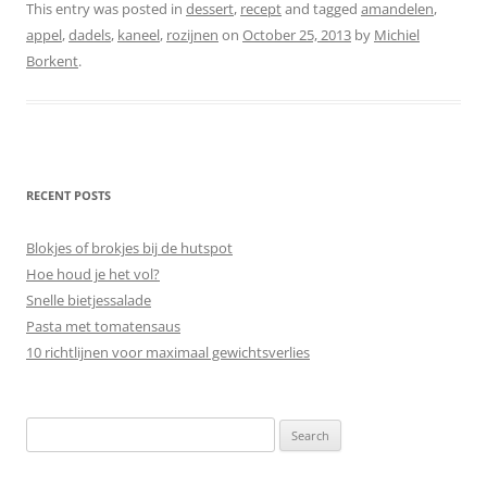
This entry was posted in
dessert
,
recept
and tagged
amandelen
,
appel
,
dadels
,
kaneel
,
rozijnen
on
October 25, 2013
by
Michiel
Borkent
.
RECENT POSTS
Blokjes of brokjes bij de hutspot
Hoe houd je het vol?
Snelle bietjessalade
Pasta met tomatensaus
10 richtlijnen voor maximaal gewichtsverlies
Search
for: