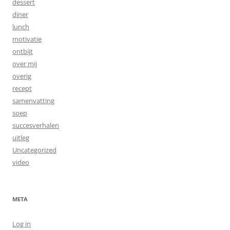
dessert
diner
lunch
motivatie
ontbijt
over mij
overig
recept
samenvatting
soep
succesverhalen
uitleg
Uncategorized
video
META
Log in