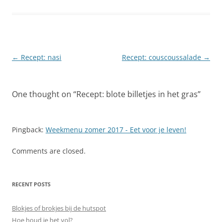
Post
←
Recept: nasi
Recept: couscoussalade
→
navigation
One thought on “
Recept: blote billetjes in het gras
”
Pingback:
Weekmenu zomer 2017 - Eet voor je leven!
Comments are closed.
RECENT POSTS
Blokjes of brokjes bij de hutspot
Hoe houd je het vol?