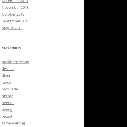
December 2013
November 2013
October 2013
September 2013
August 2013
CATEGORIES
boekbespreking
dessert
diner
lunch
motivatie
ontbijt
over mij
overig
recept
samenvatting