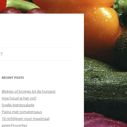
CT
RECENT POSTS
Blokjes of brokjes bij de hutspot
Hoe houd je het vol?
Snelle bietjessalade
Pasta met tomatensaus
10 richtlijnen voor maximaal
gewichtsverlies