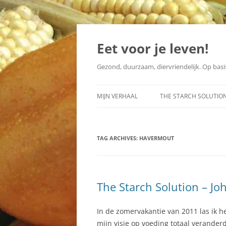
Skip
to
content
Eet voor je leven!
Gezond, duurzaam, diervriendelijk. Op basis
MIJN VERHAAL
THE STARCH SOLUTIO
2014
FACEBOOK-GROEP
TAG ARCHIVES:
2013
HAVERMOUT
NEDERLANDSE VERTAL
The Starch Solution – J
In de zomervakantie van 2011 las ik he
mijn visie op voeding totaal verander