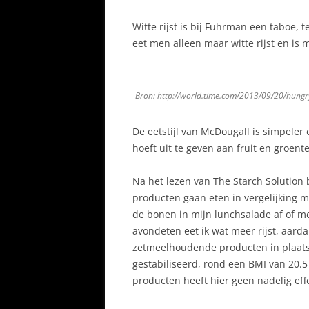
Witte rijst is bij Fuhrman een taboe, t
eet men alleen maar witte rijst en is 
Bron: http://world.time.com/2013/09/20/hung
De eetstijl van McDougall is simpeler
hoeft uit te geven aan fruit en groent
Na het lezen van The Starch Solution
producten gaan eten in vergelijking me
de bonen in mijn lunchsalade af of me
avondeten eet ik wat meer rijst, aard
zetmeelhoudende producten in plaats v
gestabiliseerd, rond een BMI van 20
producten heeft hier geen nadelig eff