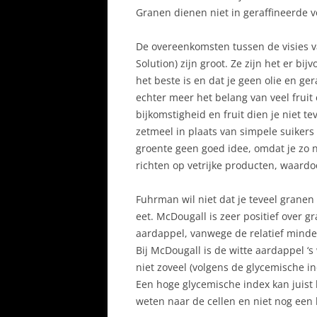
Granen dienen niet in geraffineerde 
De overeenkomsten tussen de visies v
Solution) zijn groot. Ze zijn het er bi
het beste is en dat je geen olie en 
echter meer het belang van veel fruit
bijkomstigheid en fruit dien je niet t
zetmeel in plaats van simpele suikers 
groente geen goed idee, omdat je zo ni
richten op vetrijke producten, waardoor
Fuhrman wil niet dat je teveel grane
eet. McDougall is zeer positief over g
aardappel, vanwege de relatief minde
Bij McDougall is de witte aardappel ‘
niet zoveel (volgens de glycemische 
Een hoge glycemische index kan juist 
weten naar de cellen en niet nog een 