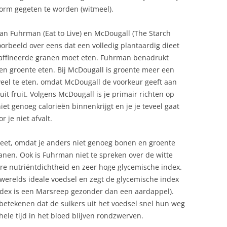
vorm gegeten te worden (witmeel).
an Fuhrman (Eat to Live) en McDougall (The Starch
jvoorbeeld over eens dat een volledig plantaardig dieet
geraffineerde granen moet eten. Fuhrman benadrukt
 en groente eten. Bij McDougall is groente meer een
eveel te eten, omdat McDougall de voorkeur geeft aan
uit fruit. Volgens McDougall is je primair richten op
et genoeg calorieën binnenkrijgt en je je teveel gaat
 je niet afvalt.
n eet, omdat je anders niet genoeg bonen en groente
ranen. Ook is Fuhrman niet te spreken over de witte
re nutriëntdichtheid en zeer hoge glycemische index.
s werelds ideale voedsel en zegt de glycemische index
index is een Marsreep gezonder dan een aardappel).
betekenen dat de suikers uit het voedsel snel hun weg
hele tijd in het bloed blijven rondzwerven.