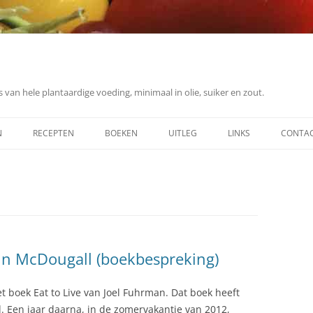
 van hele plantaardige voeding, minimaal in olie, suiker en zout.
N
RECEPTEN
BOEKEN
UITLEG
LINKS
CONTA
ONTBIJT
ING
LUNCH
DINER
DESSERT
ohn McDougall (boekbespreking)
SOEP
t boek Eat to Live van Joel Fuhrman. Dat boek heeft
OVERIG (SAUZEN, ETC.)
d. Een jaar daarna, in de zomervakantie van 2012,