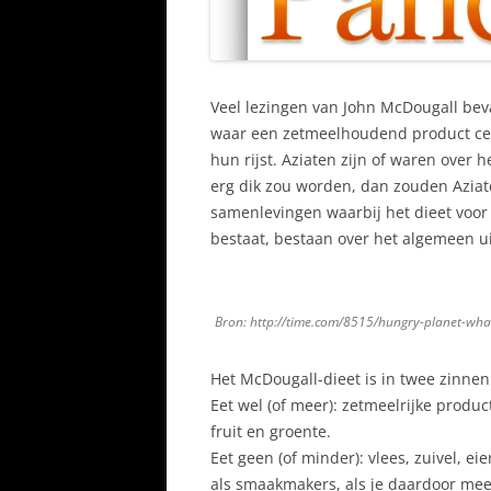
Veel lezingen van John McDougall be
waar een zetmeelhoudend product cent
hun rijst. Aziaten zijn of waren over h
erg dik zou worden, dan zouden Aziate
samenlevingen waarbij het dieet voor e
bestaat, bestaan over het algemeen u
Bron: http://time.com/8515/hungry-planet-wha
Het McDougall-dieet is in twee zinnen
Eet wel (of meer): zetmeelrijke produ
fruit en groente.
Eet geen (of minder): vlees, zuivel, ei
als smaakmakers, als je daardoor mee