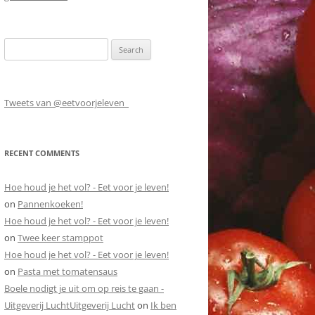
Search
for:
Tweets van @eetvoorjeleven_
RECENT COMMENTS
Hoe houd je het vol? - Eet voor je leven!
on
Pannenkoeken!
Hoe houd je het vol? - Eet voor je leven!
on
Twee keer stamppot
Hoe houd je het vol? - Eet voor je leven!
on
Pasta met tomatensaus
Boele nodigt je uit om op reis te gaan -
Uitgeverij LuchtUitgeverij Lucht
on
Ik ben