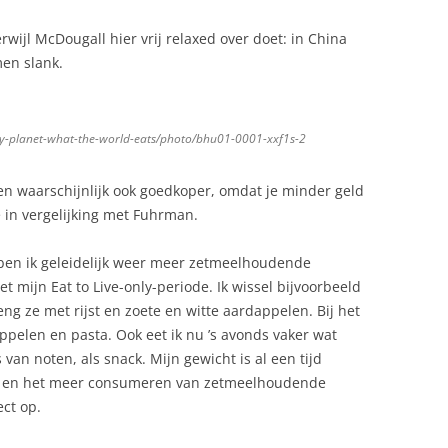
erwijl McDougall hier vrij relaxed over doet: in China
men slank.
ry-planet-what-the-world-eats/photo/bhu01-0001-xxf1s-2
 en waarschijnlijk ook goedkoper, omdat je minder geld
e in vergelijking met Fuhrman.
 ben ik geleidelijk weer meer zetmeelhoudende
t mijn Eat to Live-only-periode. Ik wissel bijvoorbeeld
ng ze met rijst en zoete en witte aardappelen. Bij het
appelen en pasta. Ook eet ik nu ’s avonds vaker wat
an noten, als snack. Mijn gewicht is al een tijd
.5 en het meer consumeren van zetmeelhoudende
ect op.