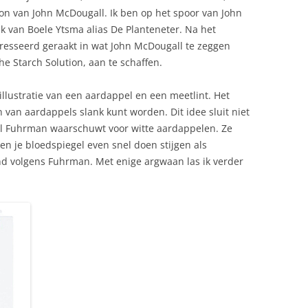
ion van John McDougall. Ik ben op het spoor van John
k van Boele Ytsma alias De Planteneter. Na het
eresseerd geraakt in wat John McDougall te zeggen
he Starch Solution, aan te schaffen.
illustratie van een aardappel en een meetlint. Het
n van aardappels slank kunt worden. Dit idee sluit niet
oel Fuhrman waarschuwt voor witte aardappelen. Ze
n je bloedspiegel even snel doen stijgen als
ond volgens Fuhrman. Met enige argwaan las ik verder