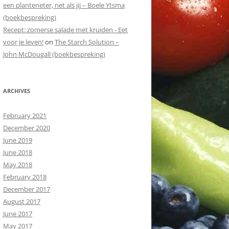
een planteneter, net als jij – Boele Ytsma
(boekbespreking)
Recept: zomerse salade met kruiden - Eet
voor je leven!
on
The Starch Solution –
John McDougall (boekbespreking)
ARCHIVES
February 2021
December 2020
June 2019
June 2018
May 2018
February 2018
December 2017
August 2017
June 2017
May 2017