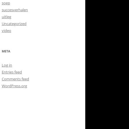
soep
succesverhalen
uitleg
Uncategorized
video
META
Log in
Entries feed
Comments feed
WordPress.org