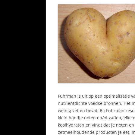
Fuhrman is uit op een optimalisatie v
nutriëntdichte voedselbronnen. Het ma
weinig vetten bevat. Bij Fuhrman result
klein handje noten en/of zaden, elke 
koolhydraten en vindt dat je noten en
zetmeelhoudende producten je eet, maa