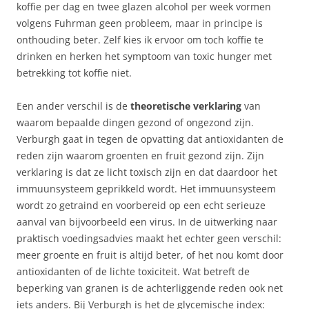
koffie per dag en twee glazen alcohol per week vormen
volgens Fuhrman geen probleem, maar in principe is
onthouding beter. Zelf kies ik ervoor om toch koffie te
drinken en herken het symptoom van toxic hunger met
betrekking tot koffie niet.
Een ander verschil is de
theoretische
verklaring
van
waarom bepaalde dingen gezond of ongezond zijn.
Verburgh gaat in tegen de opvatting dat antioxidanten de
reden zijn waarom groenten en fruit gezond zijn. Zijn
verklaring is dat ze licht toxisch zijn en dat daardoor het
immuunsysteem geprikkeld wordt. Het immuunsysteem
wordt zo getraind en voorbereid op een echt serieuze
aanval van bijvoorbeeld een virus. In de uitwerking naar
praktisch voedingsadvies maakt het echter geen verschil:
meer groente en fruit is altijd beter, of het nou komt door
antioxidanten of de lichte toxiciteit. Wat betreft de
beperking van granen is de achterliggende reden ook net
iets anders. Bij Verburgh is het de glycemische index: