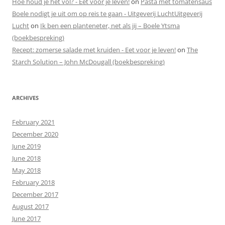
Hoe houd je het vol? - Eet voor je leven!
on
Pasta met tomatensaus
Boele nodigt je uit om op reis te gaan - Uitgeverij LuchtUitgeverij
Lucht
on
Ik ben een planteneter, net als jij – Boele Ytsma
(boekbespreking)
Recept: zomerse salade met kruiden - Eet voor je leven!
on
The
Starch Solution – John McDougall (boekbespreking)
ARCHIVES
February 2021
December 2020
June 2019
June 2018
May 2018
February 2018
December 2017
August 2017
June 2017