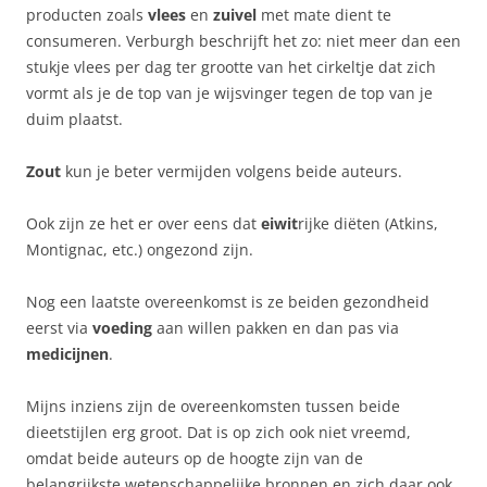
producten zoals
vlees
en
zuivel
met mate dient te
consumeren. Verburgh beschrijft het zo: niet meer dan een
stukje vlees per dag ter grootte van het cirkeltje dat zich
vormt als je de top van je wijsvinger tegen de top van je
duim plaatst.
Zout
kun je beter vermijden volgens beide auteurs.
Ook zijn ze het er over eens dat
eiwit
rijke diëten (Atkins,
Montignac, etc.) ongezond zijn.
Nog een laatste overeenkomst is ze beiden gezondheid
eerst via
voeding
aan willen pakken en dan pas via
medicijnen
.
Mijns inziens zijn de overeenkomsten tussen beide
dieetstijlen erg groot. Dat is op zich ook niet vreemd,
omdat beide auteurs op de hoogte zijn van de
belangrijkste wetenschappelijke bronnen en zich daar ook