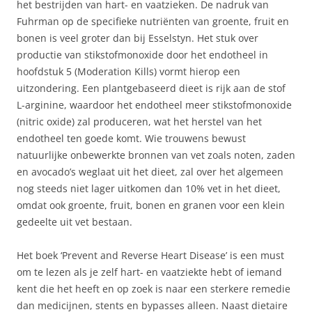
het bestrijden van hart- en vaatzieken. De nadruk van
Fuhrman op de specifieke nutriënten van groente, fruit en
bonen is veel groter dan bij Esselstyn. Het stuk over
productie van stikstofmonoxide door het endotheel in
hoofdstuk 5 (Moderation Kills) vormt hierop een
uitzondering. Een plantgebaseerd dieet is rijk aan de stof
L-arginine, waardoor het endotheel meer stikstofmonoxide
(nitric oxide) zal produceren, wat het herstel van het
endotheel ten goede komt. Wie trouwens bewust
natuurlijke onbewerkte bronnen van vet zoals noten, zaden
en avocado’s weglaat uit het dieet, zal over het algemeen
nog steeds niet lager uitkomen dan 10% vet in het dieet,
omdat ook groente, fruit, bonen en granen voor een klein
gedeelte uit vet bestaan.
Het boek ‘Prevent and Reverse Heart Disease’ is een must
om te lezen als je zelf hart- en vaatziekte hebt of iemand
kent die het heeft en op zoek is naar een sterkere remedie
dan medicijnen, stents en bypasses alleen. Naast dietaire