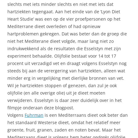
slechts met iets minder slechts en niet met iets dat
hartziekten tegengaat. Aan het einde van de ‘Lyon Diet
Heart Studie’ was een op de vier proefpersonen op het
Mediterrane dieet overleden of had opnieuw
hartproblemen gekregen. Dat was beter dan de groep die
niet het Mediterane dieet volgde, maar lang niet zo
indrukwekkend als de resultaten die Esselstyn met zijn
experiment behaalde. Olijfolie bestaat voor 14 tot 17
procent uit verzadigd vet en draagt volgens Esselstyn nog
steeds bij aan de verergering van hartziekten, alleen wat
minder erg in vergelijking met dierlijke bronnen van vet.
Wil je hartziekten stoppen of genezen, dan zul je ook
olijfolie (en alle overige olie) uit je dieet moeten
verwijderen. Esselstyn is daar zeer duidelijk over in het
filmpje onderaan deze blogpost.
Volgens
Fuhrman
is een Mediterraans dieet ook beter dan
het standaard Westerse dieet, omdat het relatief meer
groente, fruit, granen, zaden en noten bevat. Maar het
Mediterraans dieet is volgens hem beter
ondanks
olijfolie