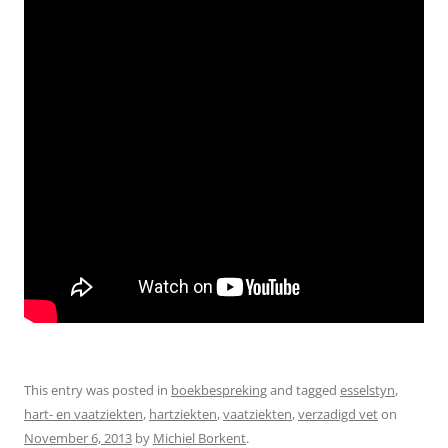
This entry was posted in
boekbespreking
and tagged
esselstyn
,
hart- en vaatziekten
,
hartziekten
,
vaatziekten
,
verzadigd vet
on
November 6, 2013
by
Michiel Borkent
.