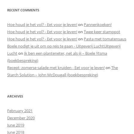
RECENT COMMENTS
Hoe houd je het vol? - Eet voor je leven!
on
Pannenkoeken!
Hoe houd je het vol? - Eet voor je leven!
on
Twee keer stamppot
Hoe houd je het vol? - Eet voor je leven!
on
Pasta met tomatensaus
Boele nodigt je uit om op reis te gaan - Uitgeverij LuchtUitgeverij
Lucht
on
Ik ben een planteneter, net als jij – Boele Ytsma
(boekbespreking)
Recept: zomerse salade met kruiden - Eet voor je leven!
on
The
Starch Solution – John McDougall (boekbespreking)
ARCHIVES
February 2021
December 2020
June 2019
June 2018