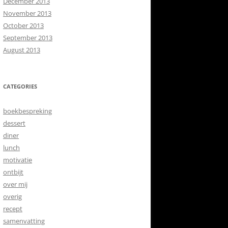
December 2013
November 2013
October 2013
September 2013
August 2013
CATEGORIES
boekbespreking
dessert
diner
lunch
motivatie
ontbijt
over mij
overig
recept
samenvatting