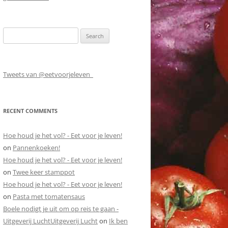
Search
for:
Tweets van @eetvoorjeleven_
RECENT COMMENTS
Hoe houd je het vol? - Eet voor je leven!
on
Pannenkoeken!
Hoe houd je het vol? - Eet voor je leven!
on
Twee keer stamppot
Hoe houd je het vol? - Eet voor je leven!
on
Pasta met tomatensaus
Boele nodigt je uit om op reis te gaan -
Uitgeverij LuchtUitgeverij Lucht
on
Ik ben