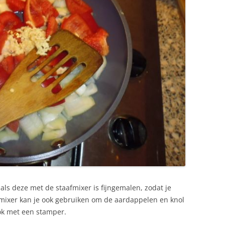
als deze met de staafmixer is fijngemalen, zodat je
afmixer kan je ook gebruiken om de aardappelen en knol
ook met een stamper.