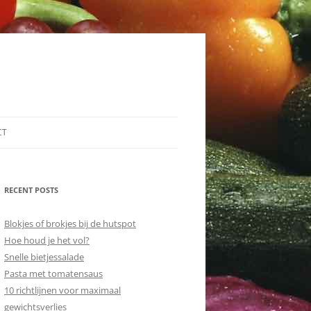
CT
RECENT POSTS
Blokjes of brokjes bij de hutspot
Hoe houd je het vol?
Snelle bietjessalade
Pasta met tomatensaus
10 richtlijnen voor maximaal
gewichtsverlies