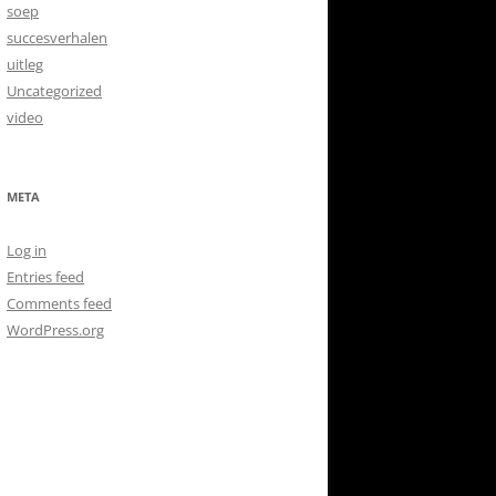
soep
succesverhalen
uitleg
Uncategorized
video
META
Log in
Entries feed
Comments feed
WordPress.org