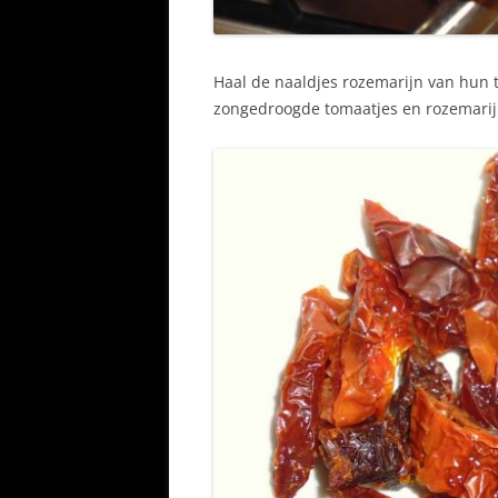
Haal de naaldjes rozemarijn van hun 
zongedroogde tomaatjes en rozemarij