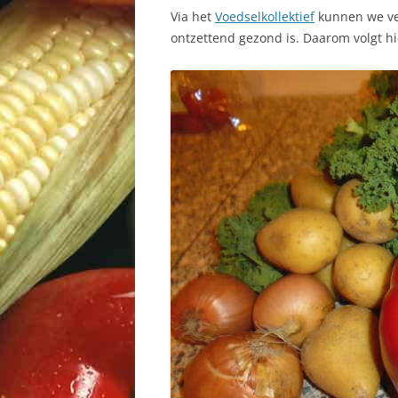
Via het
Voedselkollektief
kunnen we ver
ontzettend gezond is. Daarom volgt h