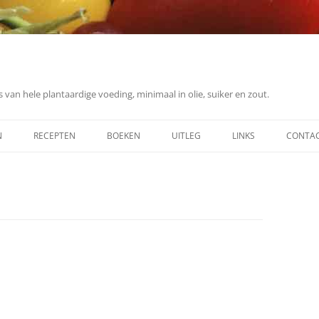
 van hele plantaardige voeding, minimaal in olie, suiker en zout.
N
RECEPTEN
BOEKEN
UITLEG
LINKS
CONTA
ONTBIJT
ING
LUNCH
DINER
DESSERT
SOEP
OVERIG (SAUZEN, ETC.)