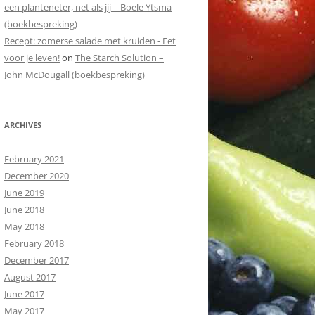
een planteneter, net als jij – Boele Ytsma
(boekbespreking)
Recept: zomerse salade met kruiden - Eet
voor je leven!
on
The Starch Solution –
John McDougall (boekbespreking)
ARCHIVES
February 2021
December 2020
June 2019
June 2018
May 2018
February 2018
December 2017
August 2017
June 2017
May 2017