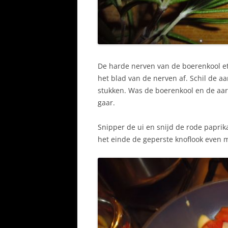
De harde nerven van de boerenkool eten
het blad van de nerven af. Schil de aa
stukken.
Was de boerenkool en de aar
gaar.
Snipper de ui en snijd de rode paprika
het einde de geperste knoflook even 