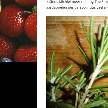
* Sinds Michiel meer richting The Sta
aardappelen per persoon, dus veel me