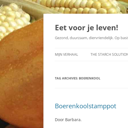
Skip
to
content
Eet voor je leven!
Gezond, duurzaam, diervriendelijk. Op basis
MIJN VERHAAL
THE STARCH SOLUTIO
2014
FACEBOOK-GROEP
TAG ARCHIVES:
2013
BOERENKOOL
NEDERLANDSE VERTAL
Boerenkoolstamppot
Door Barbara.