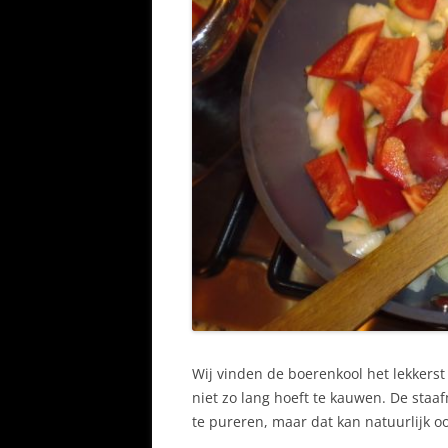
Wij vinden de boerenkool het lekkerst 
niet zo lang hoeft te kauwen. De sta
te pureren, maar dat kan natuurlijk 