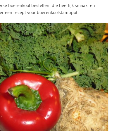
se boerenkool bestellen, die heerlijk smaakt en
ier een recept voor boerenkoolstamppot.